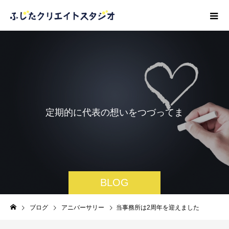
定
期
的
に
代
表
の
想
い
を
つ
づ
っ
て
ま
い
り
ま
す
。
BLOG
ブログ
アニバーサリー
当事務所は2周年を迎えました