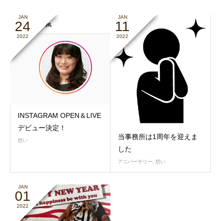
JAN
JAN
24
11
2022
2022
INSTAGRAM OPEN＆LIVE
デビュー決定！
当事務所は1周年を迎えま
想い
した
アニバーサリー
,
想い
JAN
01
2022