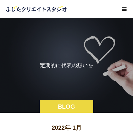
定
期
的
に
代
表
の
想
い
を
つ
BLOG
2022年 1月