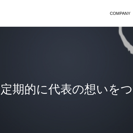
COMPANY
的
に
代
表
の
想
い
を
つ
づ
っ