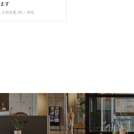
ます
,
公的支援
,
想い
,
発信