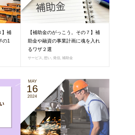
８】補
【補助金のがっこう。その７】補
半の1
助金や融資の事業計画に魂を入れ
るワザ２選
サービス
,
想い
,
発信
,
補助金
MAY
16
2024