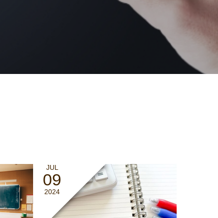
JUL
09
2024