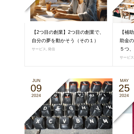
【2つ目の創業】2つ目の創業で、
【補助
自分の夢を動かそう（その１）
助金の
５つ、
サービス
,
発信
サービス
JUN
MAY
09
25
2024
2024