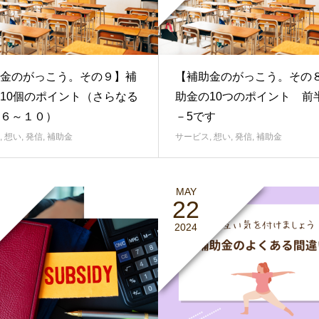
金のがっこう。その９】補
【補助金のがっこう。その
10個のポイント（さらなる
助金の10つのポイント 前
６～１０）
－5です
,
想い
,
発信
,
補助金
サービス
,
想い
,
発信
,
補助金
MAY
22
2024