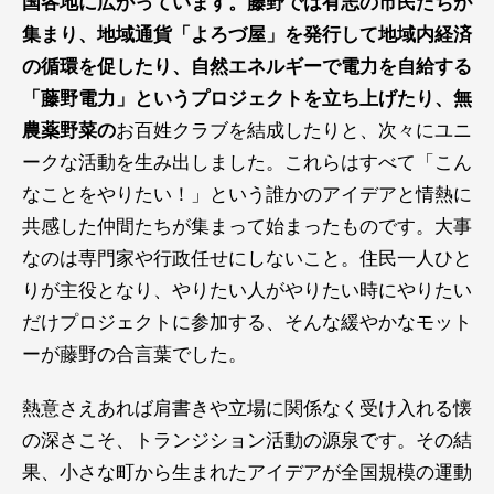
国各地に広がっています。藤野では有志の市民たちが
集まり、地域通貨「よろづ屋」を発行して地域内経済
の循環を促したり、自然エネルギーで電力を自給する
「藤野電力」というプロジェクトを立ち上げたり、無
農薬野菜の
お百姓クラブを結成したりと、次々にユニ
ークな活動を生み出しました。これらはすべて「こん
なことをやりたい！」という誰かのアイデアと情熱に
共感した仲間たちが集まって始まったものです。大事
なのは専門家や行政任せにしないこと。住民一人ひと
りが主役となり、やりたい人がやりたい時にやりたい
だけプロジェクトに参加する、そんな緩やかなモット
ーが藤野の合言葉でした。
熱意さえあれば肩書きや立場に関係なく受け入れる懐
の深さこそ、トランジション活動の源泉です。その結
果、小さな町から生まれたアイデアが全国規模の運動