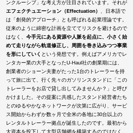
ンクルーシブ」な考え方が注目されています。それが
エフェクチュエーション（Effectuation）
、日本語で
は「創発的アプローチ」とも呼ばれる起業理論です。
従来のように綿密な計画を立ててリスクを避けるので
はなく、
今手元にある資源や人脈を起点に、小さく始
めて走りながら軌道修正し、周囲を巻き込みつつ事業
を形にしていく
という発想です。例えばアメリカでレ
ンタカー業の大手となったU-Haul社の創業期には、
創業者のショーン夫妻がたった1台のトレーラーを持
って旅に出て、行く先々のガソリンスタンドに「この
トレーラーをお店で貸し出してみませんか？」と呼び
かけました。その提案に共感したスタンド経営者たち
とのゆるやかなネットワークが次第に広がり、サービ
ス開始からわずか数ヶ月で全米の各地に30台以上の
レンタルトレーラー拠点が誕生したのです。最初から
大資本を投下して大型店舗網を構築するのではなく、