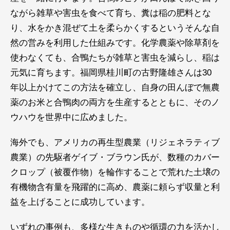
ながら雑草や害虫を食べて育ち、糞は稲の肥料とな
り、水をかき混ぜて土を柔らかくするというそんな自
然の営みを利用した仕組みです。化学農薬や除草剤を
使わなくても、合鴨たちが雑草と害虫を減らし、稲は
元気に育ちます。福岡県桂川町の古野隆雄さんは30
年以上かけてこの方法を確立し、自身の田んぼで無農
薬のお米と合鴨肉の両方を生産するとともに、そのノ
ウハウを世界中に広めました。
海外でも、アメリカの再生型農業（リジェネラティブ
農業）の先駆者ゲイブ・ブラウン氏が、数種のカバー
クロップ（被覆作物）を輪作することで荒れた土壌の
有機物含有量を飛躍的に高め、農薬に頼らず収量と利
益を上げることに成功しています。
いずれの事例も、多様な生きものや循環の力を活かし