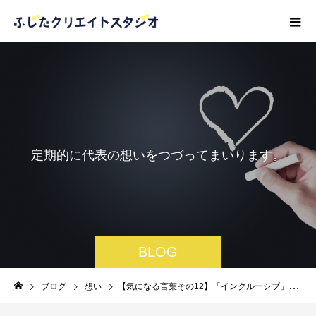
定
期
的
に
代
表
の
想
い
を
つ
づ
っ
て
ま
い
り
ま
す
。
BLOG
ブログ
想い
【気になる言葉その12】「インクルーシブ」の波が来ている？