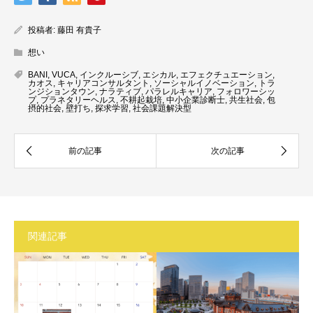
投稿者:
藤田 有貴子
想い
BANI
,
VUCA
,
インクルーシブ
,
エシカル
,
エフェクチュエーション
,
カオス
,
キャリアコンサルタント
,
ソーシャルイノベーション
,
トラ
ンジションタウン
,
ナラティブ
,
パラレルキャリア
,
フォロワーシッ
プ
,
プラネタリーヘルス
,
不耕起栽培
,
中小企業診断士
,
共生社会
,
包
摂的社会
,
壁打ち
,
探求学習
,
社会課題解決型
関連記事