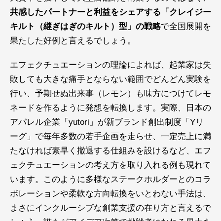
共感したパートナーと利益をシェアする「クレイジー
キルト（継ぎはぎのキルト）型」の戦略
で全国展開を
果たした好例と言えるでしょう。
エフェクチュエーションの理論によれば、起業家は失
敗しても大きな痛手とならない範囲でどんどん実験を
行い、予期せぬ出来事（レモン）も味方につけてレモ
ネードを作るように発想を転換します。実際、日本の
アパレル企業「yutori」が新ブランド創出制度「Yリ
ーグ」で毎年多数の若手企画を走らせ、一定売上に満
たなければ素早く撤退する仕組みを設けるなど、エフ
ェクチュエーションの考え方を取り入れる例も現れて
います。このように多様なステークホルダーとのコラ
ボレーションや柔軟な方向転換をいとわない手法は、
まさにインクルーシブな創業支援の在り方と言えるで