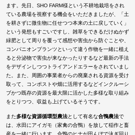
ます。先日、SHO FARM様という不耕地栽培をされ
ている農場を視察する機会をいただきましたが、「土
を耕さずに微生物に任せつつ本来の土に戻していく」
という発想もすごいですし、雑草をできるだけぬかず
緑肥として周りを覆って感想や害虫から防ぐことや、
コンパニオンプランツといって違う作物を一緒に植え
ると分泌物で害虫が来なかったりするなど最新の手法
をデザインしつつトライアンドエラーをされていまし
た。また、周囲の事業者からの廃棄される資源を受け
取って、コンポストや畑に活用するなどインクルーシ
ブかつ既存の資源を最大限に活かした多様な取り組み
をとりつつ、収益も上げているそうです。
また
多様な資源循環型農法
として有名な
合鴨農法
で
は、水田にアイガモ（家禽の合鴨）を放して稲作と畜
産を一緒に行います。合鴨のヒナが田んぼで泳ぎ回り