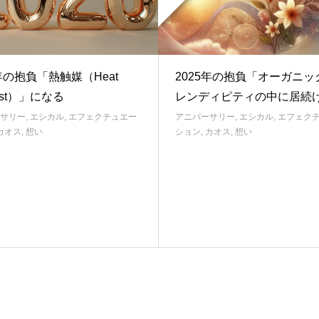
6年の抱負「熱触媒（Heat
2025年の抱負「オーガニッ
lyst）」になる
レンディピティの中に居続
サリー
,
エシカル
,
エフェクチュエー
アニバーサリー
,
エシカル
,
エフェク
カオス
,
想い
ション
,
カオス
,
想い