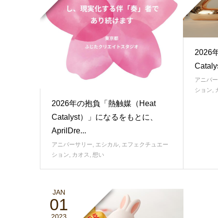
202
Cata
アニバー
ション
,
2026年の抱負「熱触媒（Heat
Catalyst）」になるをもとに、
AprilDre...
アニバーサリー
,
エシカル
,
エフェクチュエー
ション
,
カオス
,
想い
JAN
01
2023