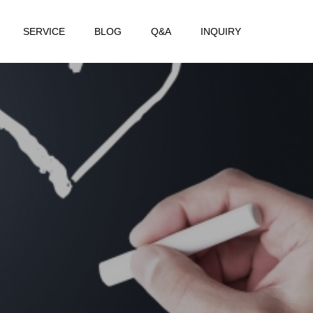
SERVICE
BLOG
Q&A
INQUIRY
て
ま
い