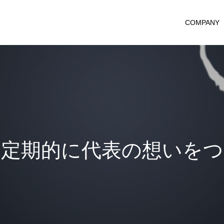
COMPANY
的
に
代
表
の
想
い
を
つ
づ
っ