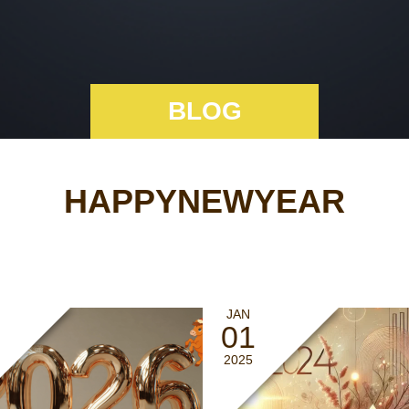
BLOG
HAPPYNEWYEAR
JAN
01
2025