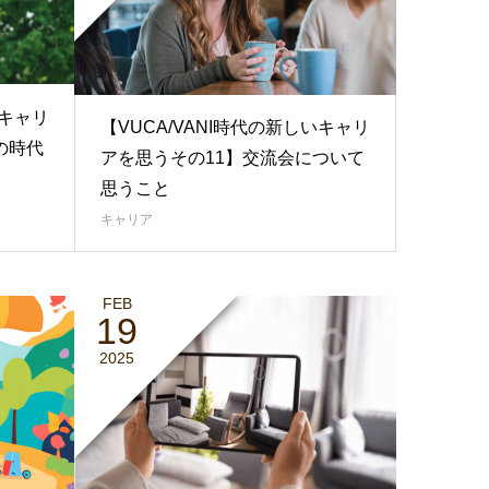
いキャリ
【VUCA/VANI時代の新しいキャリ
の時代
アを思うその11】交流会について
思うこと
キャリア
FEB
19
2025