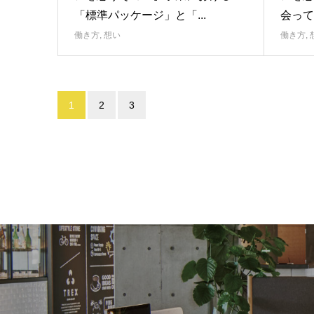
「標準パッケージ」と「...
会って
働き方
,
想い
働き方
,
1
2
3