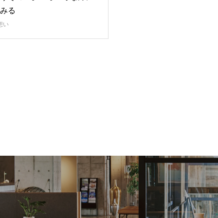
みる
想い