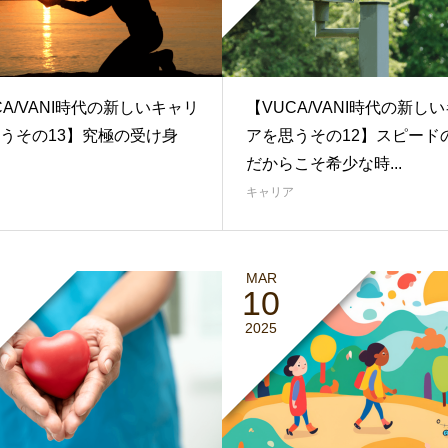
CA/VANI時代の新しいキャリ
【VUCA/VANI時代の新し
うその13】究極の受け身
アを思うその12】スピード
だからこそ希少な時...
キャリア
MAR
10
2025