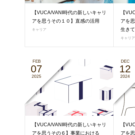
【VUCA/VANI時代の新しいキャリ
【VU
アを思うその１０】直感の活用
アを思
生きて
キャリア
キャリア
FEB
DEC
07
12
2025
2024
【VUCA/VANI時代の新しいキャリ
【VU
アを思うその６】事業における
アを思