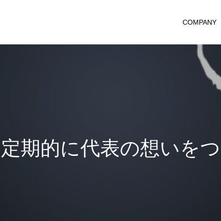
COMPANY
的
に
代
表
の
想
い
を
つ
づ
っ