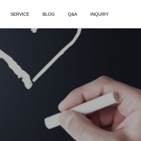
SERVICE
BLOG
Q&A
INQUIRY
て
ま
い