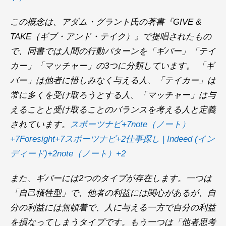
この概念は、アダム・グラント氏の著書『GIVE &
TAKE（ギブ・アンド・テイク）』で提唱されたもの
で、同書では人間の行動パターンを「ギバー」「テイ
カー」「マッチャー」の3つに分類しています。 ​「ギ
バー」は他者に惜しみなく与える人、「テイカー」は
常に多くを受け取ろうとする人、「マッチャー」は与
えることと受け取ることのバランスを考える人と定義
されています。​
スポーツナビ+7note（ノート）
+7Foresight+7
スポーツナビ+2仕事探し | Indeed (イン
ディード)+2note（ノート）+2
また、ギバーには2つのタイプが存在します。​一つは
「自己犠牲型」で、他者の利益には関心があるが、自
分の利益には無頓着で、人に与える一方で自分の利益
を損なってしまうタイプです。​もう一つは「他者思考