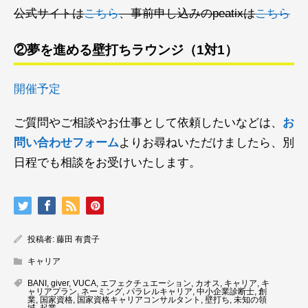
公式サイトは
こちら
、事前申し込みのpeatixは
こちら
②夢を進める壁打ちラウンジ（1対1）
開催予定
ご質問やご相談やお仕事として依頼したいなどは、
お
問い合わせフォーム
よりお尋ねいただけましたら、別
日程でも相談をお受けいたします。
投稿者:
藤田 有貴子
キャリア
BANI
,
giver
,
VUCA
,
エフェクチュエーション
,
カオス
,
キャリア
,
キ
ャリアプラン
,
ネーミング
,
パラレルキャリア
,
中小企業診断士
,
創
業
,
国家資格
,
国家資格キャリアコンサルタント
,
壁打ち
,
未知の領
域
,
起業