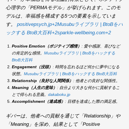
心理学の「PERMAモデル」が挙げられます。​このモ
デルは、幸福感を構成する5つの要素を示していま
す。 ​
positivepsych.jp+2Musubuライブラリ | BtoBをハ
ックする BtoB大百科+2sparkle-wellbeing.com+2
Positive Emotion（ポジティブ感情）
: 愛や感謝、喜びなど
の肯定的な感情。​
Musubuライブラリ | BtoBをハックする
BtoB大百科
Engagement（没頭）
: 時間を忘れるほど何かに夢中になる
状態。​
Musubuライブラリ | BtoBをハックする BtoB大百科
Relationship（良好な人間関係）
: 他者との良好な関係性。​
Meaning（人生の意味）
: 自分より大きな何かに貢献するこ
とで得られる意義。​
dakaboku.jp
Accomplishment（達成感）
: 目標を達成した際の満足感。​
ギバーは、他者への貢献を通じて「Relationship」や
「Meaning」を深め、結果として「Positive