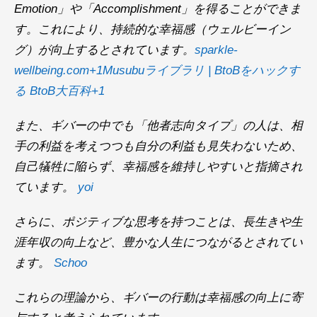
Emotion」や「Accomplishment」を得ることができま
す。​これにより、持続的な幸福感（ウェルビーイン
グ）が向上するとされています。​
sparkle-
wellbeing.com+1Musubuライブラリ | BtoBをハックす
る BtoB大百科+1
また、ギバーの中でも「他者志向タイプ」の人は、相
手の利益を考えつつも自分の利益も見失わないため、
自己犠牲に陥らず、幸福感を維持しやすいと指摘され
ています。 ​
yoi
さらに、ポジティブな思考を持つことは、長生きや生
涯年収の向上など、豊かな人生につながるとされてい
ます。 ​
Schoo
これらの理論から、ギバーの行動は幸福感の向上に寄