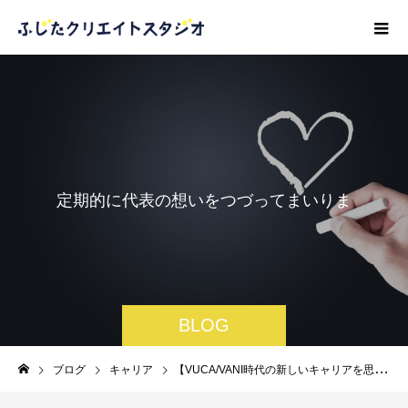
定
期
的
に
代
表
の
想
い
を
つ
づ
っ
て
ま
い
り
ま
す
。
BLOG
ブログ
キャリア
【VUCA/VANI時代の新しいキャリアを思うその９】giverとしてどう生きていくか