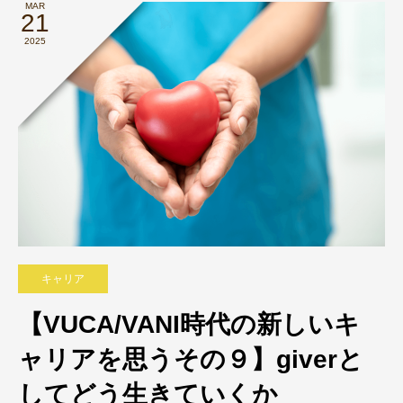
MAR
21
2025
キャリア
【VUCA/VANI時代の新しいキ
ャリアを思うその９】giverと
してどう生きていくか