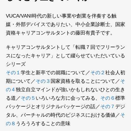
VUCA/VANI時代の新しい事業や創業を伴奏する触
媒・外部デバイスでありたい、中小企業診断士、国家
資格キャリアコンサルタントの藤田有貴子です。
キャリアコンサルタントして「転職７回でフリーラン
スになったキャリア」として綴らせていただいている
シリーズ
その１
学生と新卒での就職について／
その２
社会人初
期について／
その３
国家資格を取ることについて／
そ
の４
独立自立マインドが強いかもしれないひとの生き
る道／
その５
いろいろな方に会ってみる、
その６
標準
パッケージとオリジナルパッケージの話／
その７
デジ
タル、バーチャルの時代のビジネスにおける価値／
そ
の８
うろうろすることの意味