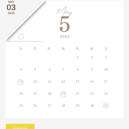
MAY
03
2025
nowaday