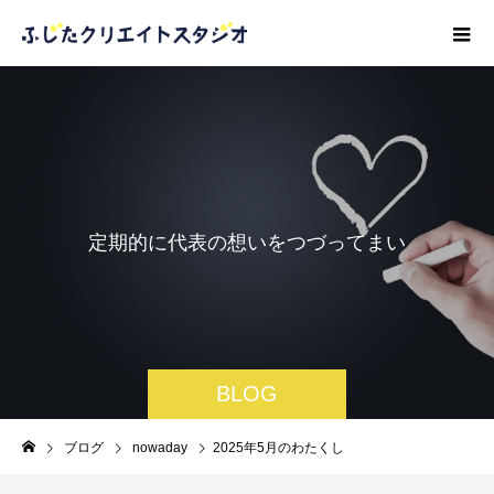
定
期
的
に
代
表
の
想
い
を
つ
づ
っ
て
ま
い
り
ま
す
。
BLOG
ブログ
nowaday
2025年5月のわたくし