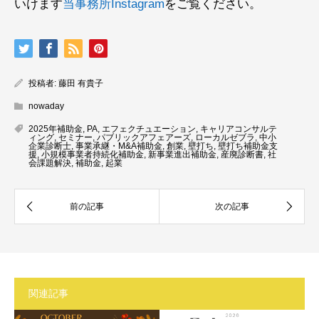
いけます
当事務所Instagram
をご覧ください。
投稿者:
藤田 有貴子
nowaday
2025年補助金
,
PA
,
エフェクチュエーション
,
キャリアコンサルテ
ィング
,
セミナー
,
パブリックアフェアーズ
,
ローカルゼブラ
,
中小
企業診断士
,
事業承継・M&A補助金
,
創業
,
壁打ち
,
壁打ち補助金支
援
,
小規模事業者持続化補助金
,
新事業進出補助金
,
産廃診断書
,
社
会課題解決
,
補助金
,
起業
関連記事