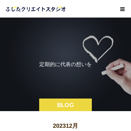
定
期
的
に
代
表
の
想
い
を
つ
BLOG
202312月