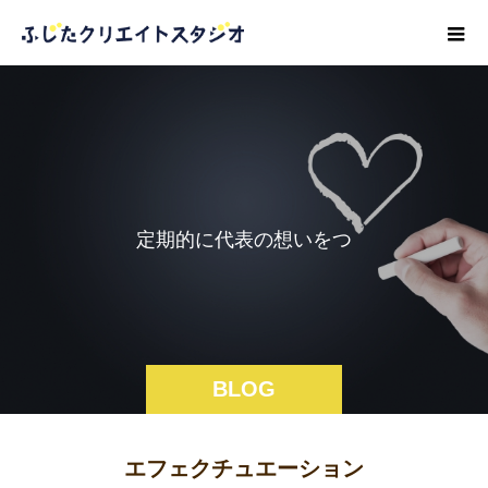
定
期
的
に
代
表
の
想
い
を
つ
づ
っ
BLOG
エフェクチュエーション