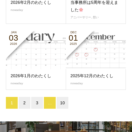
2026年2月のわたくし
当事務所は5周年を迎えま
した
nowaday
アニバーサリー
,
想い
JAN
DEC
03
01
2026
2025
2026年1月のわたくし
2025年12月のわたくし
nowaday
nowaday
1
2
3
…
10