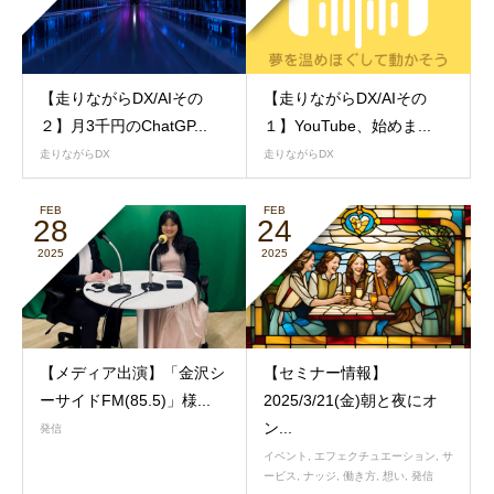
【走りながらDX/AIその
【走りながらDX/AIその
２】月3千円のChatGP...
１】YouTube、始めま...
走りながらDX
走りながらDX
FEB
FEB
28
24
2025
2025
【メディア出演】「金沢シ
【セミナー情報】
ーサイドFM(85.5)」様...
2025/3/21(金)朝と夜にオ
ン...
発信
イベント
,
エフェクチュエーション
,
サ
ービス
,
ナッジ
,
働き方
,
想い
,
発信