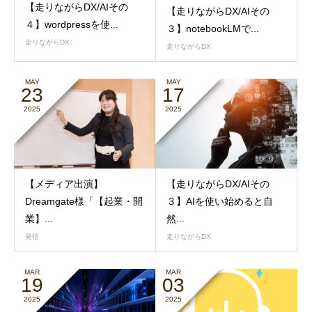
【走りながらDX/AIその
【走りながらDX/AIその
４】wordpressを使...
３】notebookLMで...
走りながらDX
走りながらDX
MAY
MAY
23
17
2025
2025
【メディア出演】
【走りながらDX/AIその
Dreamgate様「【起業・開
３】AIを使い始めると自
業】...
然...
発信
走りながらDX
MAR
MAR
19
03
2025
2025