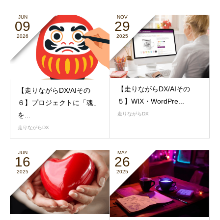
JUN
NOV
09
29
2026
2025
【走りながらDX/AIその
【走りながらDX/AIその
５】WIX・WordPre...
６】プロジェクトに「魂」
を...
走りながらDX
走りながらDX
JUN
MAY
16
26
2025
2025