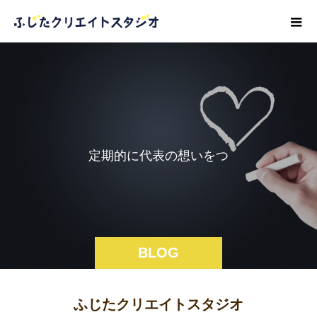
定
期
的
に
代
表
の
想
い
を
つ
づ
っ
BLOG
ふじたクリエイトスタジオ